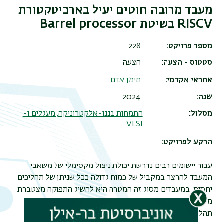
מעבד מרובה חוטים יעיל בארכיטקטורת
RISCV בשיטת Barrel processor
מספר פרויקט
228
סטטוס - הצעה
הצעה
אחראי אקדמי
תימן אדם
שנה
2024
מסלול
התמחות בננו-אלקטרוניקה, מעגלים ו-
VLSI
הרקע לפרויקט:
עבור יישומים רבים נדרשת יכולת ניצול מקסימלי של משאבי
המעבד להרצה במקביל של כמות גדולה ככל שניתן של תהליכים
יחסית. במעבדים מסוג זה המטרה היא להשיג התפוקה מצטברת
מקסימלית של כלל התהליכים הרצים כאשר זמן הריצה של כל
תהליך שלעצמו מתחילתו ועד סוף הינו בעל חשיבות משנית.