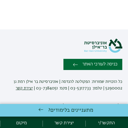
כניסה לעורכי האתר
כל הזכויות שמורות: הפקולטה להנדסה | אוניברסיטת בר אילן רמת גן
5290002 | טלפון: 03-5317733 | פקס: 03-7384051 |
יצירת קשר
לימודי הנדסה
באוניברסיטת בר-אילן
מתעניינים בלימודים?
פיתוח:
אגף תקשוב, אוניברסיטת בר-אילן
הצהרת נגישות
מדיניות פרטיות
התקשר/י
יצירת קשר
מיקום
אקדימה בר-אילן