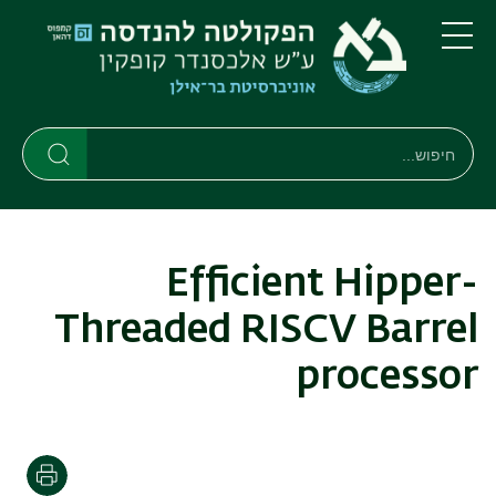
דילוג
דילוג
לתוכן
לתפריט
ניווט
העיקרי
תפריט
ראשי
חיפוש
חיפוש
חיפוש
Efficient Hipper-
Threaded RISCV Barrel
processor
הדפסה