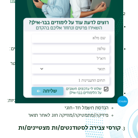
הפקולטה:
https://engineering.biu.ac.il/node/3002
תוכניות הלימודים
פירוט מלא של תוכניות הלימודים הנלמדות בפקולטה
להנדסה ניתן למצוא באתר הפקולטה בקישור הבא:
https://engineering.biu.ac.il/first_degree
לגבי כל אחת מתוכניות הלימודים מופיעים הפרטים הבאים:
פירוט מלא של רשימת הקורסים המוצעים
פירוט קורסי החובה/בחירה שיש ללמוד בכל סמסטר
הנחיות לבחירת מסלולי/שרשראות התמחות
סך הנ״ז שיש להשלים בתוכנית הלימודים על מנת
לעמוד בתנאי הזכאות לתואר
בתוכניות הלימודים המשולבות לתואר בהנדסת חשמל
(במתכונת של ״חוג לאחר תואר״) יש להירשם לשתי תוכניות:
הנדסת חשמל חד-חוגי
פיזיקה/מתמטיקה/מוזיקה חוג לאחר תואר
קורסי צבירה לסטודנטים/ות מצטיינים/ות