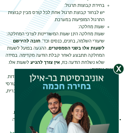
תפר
בחירת קבוצות תרגול:
משנ
יש לבחור קבוצת תרגול אחת לכל קורס מבין קבוצות
התרגול המופיעות במערכת.
שעות מחלקה:
שעות מחלקה הינן שעות המשוריינות לצרכי המחלקה:
שיעורי השלמה, בחנים, כנסים וכד׳.
חובה להירשם
לשעות אלו בשני הסמסטרים.
ההגעה בפועל לשעות
המחלקה תתבצע לאחר קבלת הודעה מקדימה. במידה
שלא נשלחת הודעה כזו,
אין צורך להגיע
לשעות אלו.
חובות נוספים:
במהלך התואר נדרש ללמוד מספר קורסי יסוד ביהדות.
סטודנטים/ות אשר להם/ן חובות נוספים מעבר לקורסי
היסוד ביהדות, כגון קורס באנגלית ו/או בהבעה עברית,
נדרשים/ות לסיימם עד סוף שנה ב'.
המלצתנו היא ללמוד שני קורסים בשנה מהחובות
הנוספים על מנת לסיים את התואר בצורה מיטבית.
בטרם ביצוע הרישום יש לקרוא בעיון את תקנון הפקולטה
להנדסה. הקישור לתקנון מופיע באתר