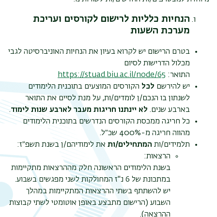
הנחיות כלליות לרישום לקורסים ועריכת
מערכת השעות
בטרם הרישום יש לקרוא בעיון את הנחיות האוניברסיטה לגבי
מכלול הדרישות לסיום
התואר:
https://stuad.biu.ac.il/node/65
יש להירשם
לכל
הקורסים המוצעים בתוכנית הלימודים
לשנתון בו הנכם/ן לומדים/ות, על מנת לסיים את התואר
בארבע שנים.
לא יינתנו חריגות מעבר לארבע שנות לימוד
.
כל חריגה ממכסת הקורסים הנדרשים בתוכנית הלימודים
מהווה חריגה מ-400% שכ״ל.
תלמידים/ות
המתחילים/ות
את לימודיהם/ן בשנת תשפ״ז:
הרצאות:
בשנת הלימודים הראשונה חלק מההרצאות מתקיימות
במתכונת של 6 נ"ז המחולקות לשני מפגשים בשבוע.
יש להשתתף בשתי ההרצאות המתקיימות במהלך
השבוע (הרישום מתבצע באופן אוטומטי לשתי קבוצות
ההרצאה).