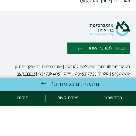
תאריך עדכון אחרון : 13/07/2026
כניסה לעורכי האתר
כל הזכויות שמורות: הפקולטה להנדסה | אוניברסיטת בר אילן רמת גן
5290002 | טלפון: 03-5317733 | פקס: 03-7384051 |
יצירת קשר
מתעניינים בלימודים?
לימודי הנדסה
באוניברסיטת בר-אילן
התקשר/י
יצירת קשר
מיקום
פיתוח:
אגף תקשוב, אוניברסיטת בר-אילן
הצהרת נגישות
מדיניות פרטיות
אקדימה בר-אילן