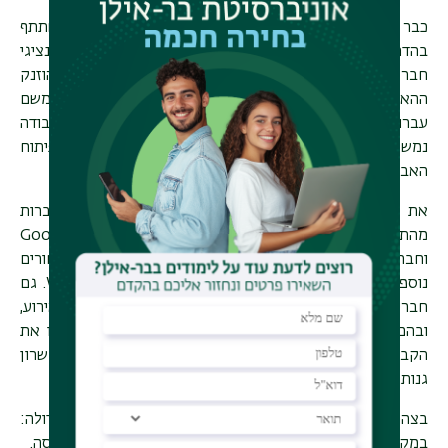
כבר בבוקר יום חמישי הגיעו נציגי הקבוצות למקום, כדי להשתתף
בהדרכה מקצועית על הכלים הטכנולוגיים שהועברה על ידי נציגי
חברת
Red Hat
, ולוודא שהתשתית מוכנה לפעולה. בצהריים הוזנק
ההאקתון באופן רשמי במסגרת מפגש ה-
Meetup
המרכזי, ומשם
עברו הקבוצות לעבודה אינטנסיבית על פיתוח סוכני ה-
AI
. העבודה
נמשכה אל תוך הלילה, ובמהלכה התמקדו המשתתפים בפיתוח
האבטיפוס ובהיערכות לקראת שלב השיפוט.
את הקבוצות ליווי מנטורים מאנשי הסגל האקדמי, ומחברות
מהתעשייה שתמכו באירוע, ובראשן חברת
Google
וחברת
Cadence
, נותנות החסות הרשמית לאירוע. מנטורים
נוספים הגיעו, בין השאר, מהחברות
IBM, Red Hat
ו-
Wix
. גם
חברי סגל ונציגים מטעם הפקולטה היו שותפים להצלחת האירוע,
ובהם ד״ר תום טירר ופרופ׳ רן גלס, ששימשו כמנטורים וליוו את
הקבוצות לאורך שלבי הפיתוח. על צוות השיפוט נמנה פרופ' שרון
גנות.
בצהרי יום שישי הוכרזו הזוכים, והגאווה לפקולטה הייתה גדולה:
במקום הראשון ובמקום השלישי זכו קבוצות מהפקולטה להנדסה.