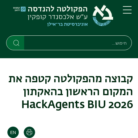
דילוג
דילוג
לתוכן
לתפריט
ניווט
העיקרי
תפריט
ראשי
חיפוש
חיפוש
חיפוש
קבוצה מהפקולטה קטפה את
המקום הראשון בהאקתון
HackAgents BIU 2026
הדפסה