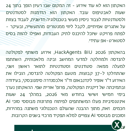
תפר
האקתון הוא לא עוד אירוע - זה המקום שבו רעיון הופך בתוך 24
משנ
שעות לאבטיפוס עובד. האקתון הוא הזדמנות לסטודנטים
ולסטודנטיות לצבור ניסיון מעשי בטכנולוגיה חדשנית, לעבוד בצוות
על אתגרים אמיתיים, לקבל ליווי ממנטורים מהתעשייה, ובעיקר -
לפתח פרויקט שיוכל להיכנס לתיק העבודות, ואפילו להוות בסיס
לסטארט-אפ עתידי.
בהאקתון
HackAgents BIU 2026
, אירוע משותף לפקולטה
להנדסה ולמחלקה למדעי המחשב ובינה מלאכותית, השתתפו
למעלה ממאה סטודנטים וסטודנטיות לתואר ראשון ושני,
שהתחלקו ל-37 קבוצות. מטעם הפקולטה להנדסה, הובילו את
האירוע ד"ר אופיר לינדנבאום וד"ר אלכסנדרה סימנובסקי, בעידודה
ובתמיכתה של דיקנית הפקולטה, פרופ' אורית שפי. ההאקתון נערך
בימי חמישי ושישי בחודש מאי 2026, במהלך 24 שעות
אינטנסיביות פעלו המשתתפים לפיתוח פתרונות מבוססי סוכי
AI
חכמים. זאת, מתוך ההבנה שהעולם הטכנולוגי משתנה במהירות,
וסוכנים מבוססי
AI
צפויים למלא תפקיד מרכזי בשנים הקרובות.
עבודה אינטנסיבית, ליווי צמוד