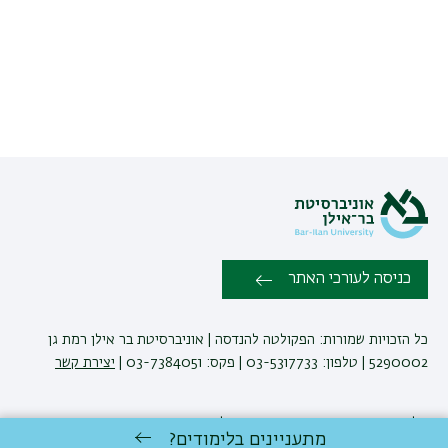
כניסה לעורכי האתר
כל הזכויות שמורות: הפקולטה להנדסה | אוניברסיטת בר אילן רמת גן
5290002 | טלפון: 03-5317733 | פקס: 03-7384051 |
יצירת קשר
לימודי הנדסה
באוניברסיטת בר-אילן
מתעניינים בלימודים?
פיתוח:
אגף תקשוב, אוניברסיטת בר-אילן