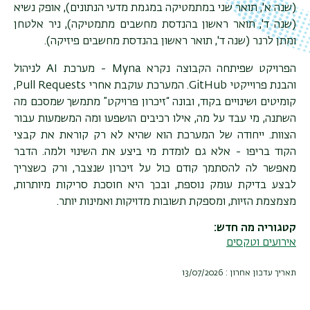
(שנה א', תואר שני במתמטיקה במגמת מדעי הנתונים), אופק נשיא
(שנה ד', תואר ראשון בהנדסת מחשבים מתמטיקה), ניר אלטחן
ומתן לרנר (שנה ד', תואר ראשון בהנדסת מחשבים פיזיקה).
הפרויקט שפיתחה הקבוצה נקרא
Myna
- מערכת
AI
לניהול
והבנת פרוייקטי
GitHub
. המערכת עוקבת אחרי
Pull Requests
,
קומיטים ושינויים בקוד, ובונה “זיכרון פרויקט” מתמשך שמסכם מה
השתנה, מי עבד על מה, אילו רכיבים הושפעו ומה המשמעות עבור
הצוות. ייחודה של המערכת הוא שהיא לא רק קוראת את קבצי
הקוד בריפו - אלא גם לומדת מי ביצע את השינוי ולמה. הדבר
מאפשר לה להסתמך קודם כול על זיכרון שנצבר, ורק כשצריך
לבצע בדיקת עומק נוספת, ובכך היא חוסכת סריקות מיותרות,
מצמצמת הזיות, ומספקת תשובות מדויקות ואמינות יותר.
קטגוריה מה חדש
אירועים וטקסים
תאריך עדכון אחרון : 13/07/2026