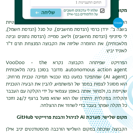
מקום ראשון: טכנאי תמיכה טכנית מרחוק
הקבוצה המנצחת במקום הראשון הורכבה מסטודנטים וסטודנטיות
בשנה ב': ירדן כרמי (הנדסת מחשבים), טל סגל (הנדסת חשמל),
לי סיזניוף (הנדסת מחשבים) וליאב סמייה (הנדסת נתונים ובינה
מלאכותית). את החומרה שליווה את הקבוצה המנצחת תרם ד"ר
לאוניד יביץ.
הפרויקט שפיתחה הקבוצה נקרא
VooDoo - the
autonomous action agent
. מדובר בסוכן בינה מלאכותית
(
AI agent
) שמתפקד כמעט כמו טכנאי תמיכה טכנית מרחוק:
הוא מסוגל לצפות במסך של המשתמש, להבין את הבעיה הטכנית
שקיימת בו, ולפתור אותה באופן עצמאי על ידי הקלקה עם העכבר
והקלדה במקלדת. היתרון שלו הוא שהוא פועל ברצף 24/7 וזוכר
כל תקלה שפתר בעבר כדי לשחזר את ההצלחה.
מקום שלישי: מערכת
AI
לניהול והבנת פרוייקטי
GitHub
הקבוצה שזכתה במקום השלישי הורכבה מהסטודנטים יניב אילן