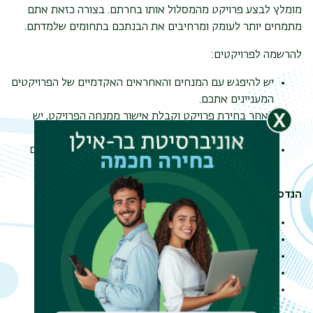
מומלץ לבצע פרויקט מהמסלול אותו בחרתם. בצורה כזאת אתם
מתמחים יותר לעומק ומרחיבים את הבנתכם בתחומים שלמדתם.
להרשמה לפרויקטים:
יש להיפגש עם המנחים והאחראים האקדמיים של הפרויקטים
המעניינים אתכם.
לאחר בחירת פרויקט וקבלת אישור ממנחה הפרויקט, יש
למלא את פרטי הפרויקט בקישור
זה
.
שימו לב, הרשמתכם סופית רק לאחר שראיתם את שמכם
ברשימת הפרויקטים המאוישים המופיעה
כאן
.
הנדסת חשמל
המעבדה לעיבוד אותות
המעבדה לתקשורת
המעבדה לאלקטרואופטיקה
המעבדה לביו-הנדסה
המעבדה לננו-אלקטרוניקה