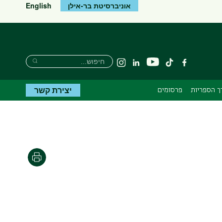
אוניברסיטת בר-אילן
English
חיפוש
חיפוש
יוטיוב
פייסבוק
tiktok
Linkedin
Instagram
חיפוש
יצירת קשר
 הספריות
פרסומים
הדפסה