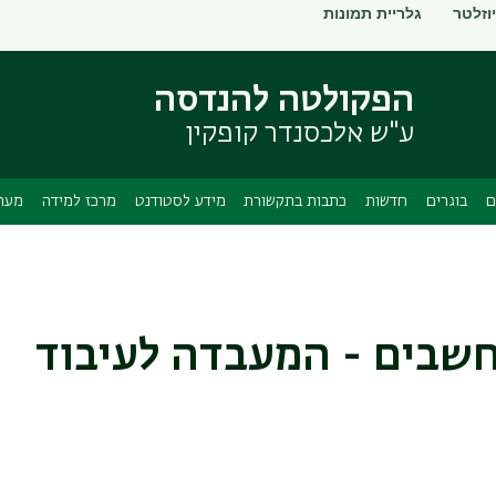
וזלטר
גלריית תמונות
דילוג
דילוג
לתוכן
לתפריט
ניווט
העיקרי
הפקולטה להנדסה
ראשי
ע"ש אלכסנדר קופקין
ם
בוגרים
חדשות
כתבות בתקשורת
מידע לסטודנט
מרכז למידה
מערך
חשבים - המעבדה לעיבוד