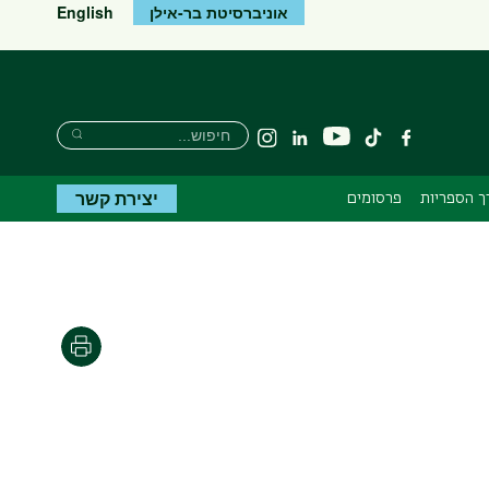
אוניברסיטת בר-אילן
English
חיפוש
חיפוש
יוטיוב
פייסבוק
tiktok
Linkedin
Instagram
חיפוש
יצירת קשר
 הספריות
פרסומים
הדפסה