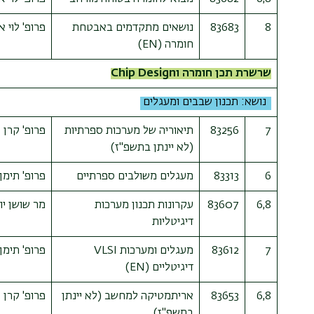
8
83683
נושאים מתקדמים באבטחת
פרופ' לוי 
חומרה
(EN)
שרשרת תכן חומרה וChip Design
נושא: תכנון שבבים ומעגלים
7
83256
תיאוריה של מערכות ספרתיות
פרופ' קרן 
(לא יינתן בתשפ"ז)
6
83313
מעגלים משולבים ספרתיים
פרופ' תימן
6,8
83607
עקרונות תכנון מערכות
מר שושן יו
דיגיטליות
7
83612
מעגלים ומערכות VLSI
פרופ' תימן
דיגיטליים
(EN)
6,8
83653
אריתמטיקה למחשב
(לא יינתן
פרופ' קרן 
בתשפ"ז)