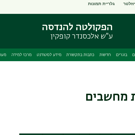
וזלטר
גלריית תמונות
דילוג
דילוג
לתוכן
לתפריט
ניווט
העיקרי
הפקולטה להנדסה
ראשי
ע"ש אלכסנדר קופקין
ם
בוגרים
חדשות
כתבות בתקשורת
מידע לסטודנט
מרכז למידה
מערך
ת מחשבים