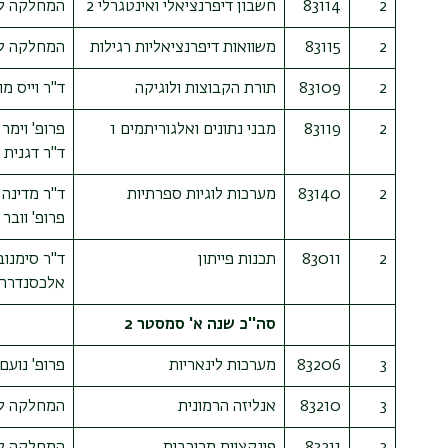
2
83114
חשבון דיפרנציאלי ואינטגרלי 2
המחלקה ל
2
83115
משוואות דיפרנציאליות רגילות
המחלקה ל
2
83109
תורת הקבוצות ולוגיקה
ד"ר וייס מו
2
83119
מבני נתונים ואלגוריתמים 1
פרופ' וימר
ד"ר דגנית 
2
83140
מערכות לוגיות ספרתיות
ד"ר מדינה 
פרופ' וובר 
2
83011
תכנות פייתון
ד"ר סימנוב
אלכסנדרה
סה''כ שנה א' סמסטר 2
3
83206
מערכות לינאריות
פרופ' נועם 
3
83210
אנליזה הרמונית
המחלקה ל
3
83211
פונקציות מרוכבות
המחלקה ל