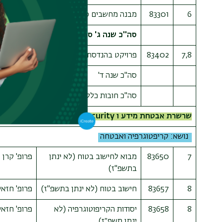
6
83301
מבנה מחשבים ספרתיים
פרופ' יביץ 
סה''כ שנה ג' סמסטר 6
7,8
83402
פרויקט בהנדסת מחשבים
סה''כ שנה ד'
סה"כ חובות כלליות
שרשרת אבטחת מידע ו Cybersecurity
נושא: קריפטוגרפיה ואבטחה
7
83650
מבוא לחישוב בטוח
(לא ינתן
פרופ' קרן 
בתשפ"ז)
8
83657
חישוב בטוח
(לא ינתן בתשפ"ז)
פרופ' חזאי
8
83658
יסודות הקריפוטוגרפיה
(לא
פרופ' חזאי
ינתן תשפ״ז)