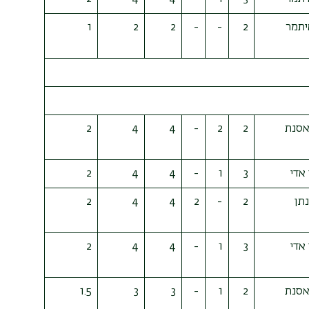
איתמר
2
-
-
2
2
1
אסנת
2
2
-
4
4
2
 אדי
3
1
-
4
4
2
נתן
2
-
2
4
4
2
 אדי
3
1
-
4
4
2
אסנת
2
1
-
3
3
1.5