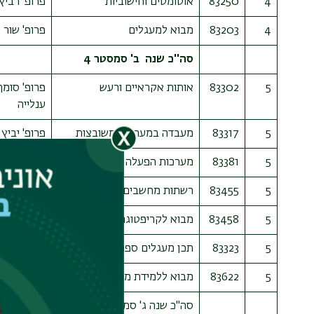
4
83250
אוטומטים וחישוביות
פרופ' רביץ
4
83203
מבוא למעגלים
פרופ' שור י
סה''כ שנה
ב' סמסטר 4
5
83302
אותות אקראיים ורעש
פרופ' סומך
ענלייה
5
83317
מעבדה במערכות משובצות
פרופ' יביץ 
5
83381
מערכות הפעלה
מר שפיר חי
5
83455
רשתות מחשבים ואינטרנט
מר שפיר חי
5
83458
מבוא לקריפטוגרפיה
פרופ' גלס 
5
83323
תכן מעגלים ספרתיים
פרופ פיש 
5
83622
מבוא ללמידת מכונה
פרופ' גולד
סה''כ שנה ג' סמסטר 5