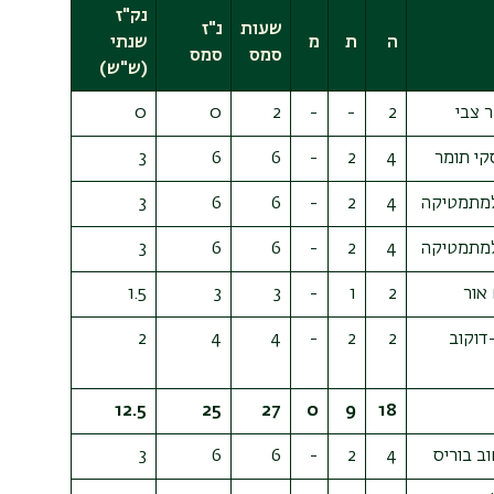
נק"ז
שעות
נ"ז
ה
ת
מ
שנתי
סמס
סמס
(ש"ש)
 צבי
2
-
-
2
0
0
קי תומר
4
2
-
6
6
3
מתמטיקה
4
2
-
6
6
3
מתמטיקה
4
2
-
6
6
3
אור
2
1
-
3
3
1.5
דוקוב
2
2
-
4
4
2
12.5
25
27
0
9
18
ב בוריס
4
2
-
6
6
3